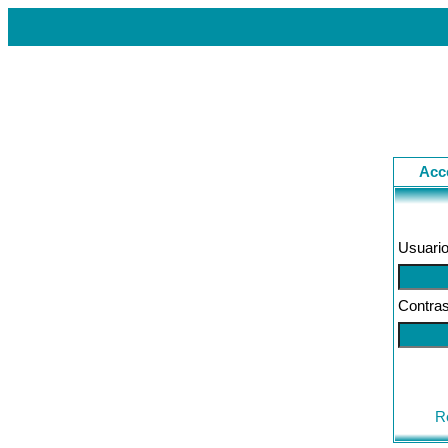
Acc
Usuario
Contra
R