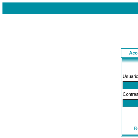
Acc
Usuario
Contra
R