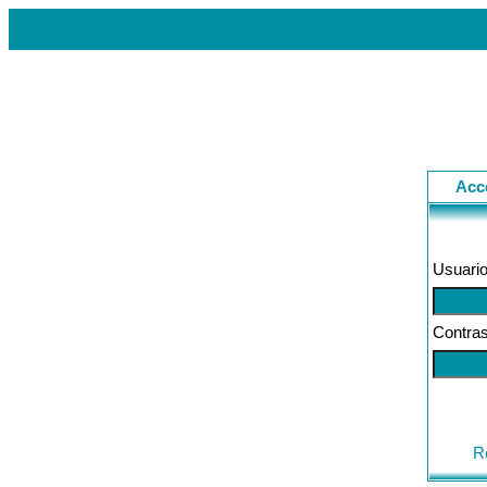
Acc
Usuario
Contra
R